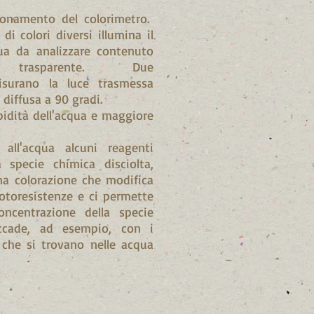
zionamento del colorimetro.
di colori diversi illumina il
a da analizzare contenuto
te trasparente. Due
isurano la luce trasmessa
a diffusa a 90 gradi.
bidità dell'acqua e maggiore
all'acqua alcuni reagenti
a specie chimica disciolta,
a colorazione che modifica
fotoresistenze e ci permette
concentrazione della specie
ccade, ad esempio, con i
 che si trovano nelle acqua