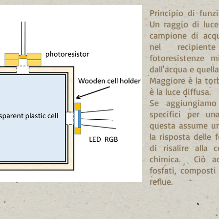
Principio di fun
Un raggio di luce 
campione di acqu
nel recipien
fotoresistenze m
dall'acqua e quell
Maggiore è la tor
è la luce diffusa.
Se aggiungiamo 
specifici per un
questa assume un
la risposta delle 
di risalire alla 
chimica. Ciò a
fosfati, composti
reflue.