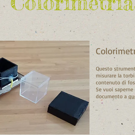
Colorimetria
Colorimetr
Questo strument
misurare la torbi
contenuto di fosf
Se vuoi saperne d
documento a
qu