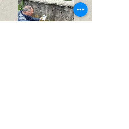
Gli strumenti sviluppati in CoScienza
Ambientale sono stati utilizzati per
analizzare l'acqua del Lambro. In
particolare la misura della
conducibilità, pH e contenuto di
fosfati.
Un
video
mostra un incontro con
alcuni studenti dell'Istituto Molinari di
Milano durante un'uscita didattica sul
Lambro
Breve talk tenuto on-line
ai soci di
Lambro Lucente sugli strumenti