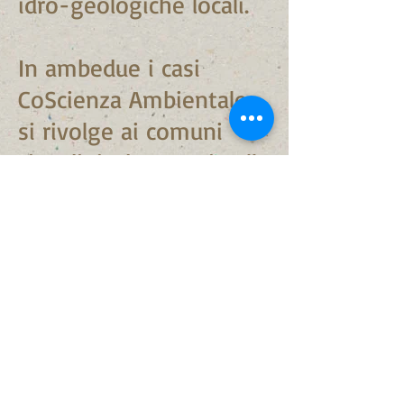
idro-geologiche locali.
In ambedue i casi
CoScienza Ambientale
si rivolge ai comuni
cittadini, che, grazie alla
diffusione delle
conoscienze
tecnologiche moderne,
sono oggi in grado di
capire i fenomeni,
costruire gli strumenti
necessari e operare in