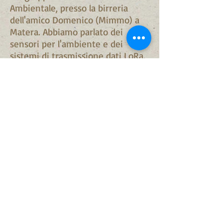
Ambientale, presso la birreria
dell'amico Domenico (Mimmo) a
Matera. Abbiamo parlato dei
sensori per l'ambiente e dei
sistemi di trasmissione dati LoRa.
Matera - Birreria
Malto&Luppolo
22/09/2018,
Workshop sugli strumenti per
la CoScienza Ambientale
© 2023 by Nature Org. Proudly